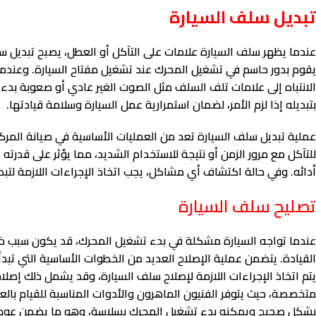
تبديل سلف السيارة
عندما يظهر سلف السيارة علامات على التآكل أو العطل، يصبح تبديل
يقوم بدور حاسم في تشغيل المحرك عند تشغيل مفتاح السيارة. وعندما
الانتباه إلى علامات تلف السلف مثل الصوت الغير عادي أو صعوبة بدء 
بتبديله إذا لزم الأمر، لضمان استمرارية عمل السيارة وسلامة قيادتها.
عملية تبديل سلف السيارة تعد من العمليات الأساسية في صيانة المركبا
للتآكل مع مرور الزمن أو نتيجة للاستخدام الشديد، مما يؤثر على قدرت
أدائه. وفي حالة اكتشاف أي مشاكل، يجب اتخاذ الإجراءات اللازمة لت
تصليح سلف السيارة
عندما تواجه السيارة مشكلة في بدء تشغيل المحرك، قد يكون سبب ذلك 
القيادة. يتضمن عملية الإصلاح العديد من الخطوات الأساسية التي تبد
يتم اتخاذ الإجراءات اللازمة لإصلاح سلف السيارة، وقد يشمل ذلك إصلاح
متخصصة، حيث يتوفر الفنيون الماهرون والأدوات المناسبة للقيام بالعمل
بشكل صحيح ويمكنه بدء تشغيل المحرك بسلاسة، وهو ما يضمن عودة ا