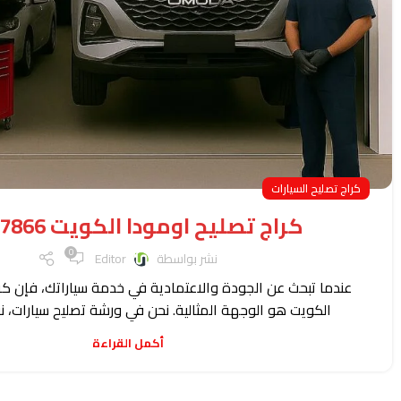
كراج تصليح السيارات
كراج تصليح اومودا الكويت 66167866
0
نشر بواسطة
Editor
عندما تبحث عن الجودة والاعتمادية في خدمة سياراتك، فإن كر
الكويت هو الوجهة المثالية. نحن في ورشة تصليح سيارات، ن
أكمل القراءة