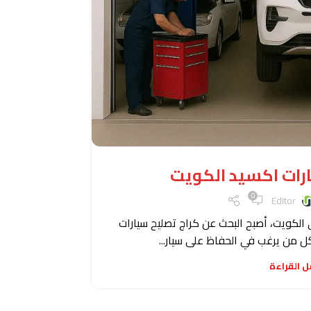
كراج تصليح السي
رات اكسيد الكويت
0
Editor
نتشار المتزايد لسيارات Exeed في الكويت، أصبح البحث عن كراج تصليح سيارات
إذا كنت تبحث 
لكل من يرغب في الحفاظ على سيار...
فأن
ل القراءة