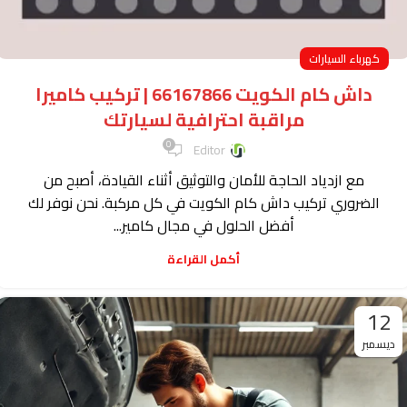
كهرباء السيارات
داش كام الكويت 66167866 | تركيب كاميرا
مراقبة احترافية لسيارتك
0
Editor
مع ازدياد الحاجة للأمان والتوثيق أثناء القيادة، أصبح من
الضروري تركيب داش كام الكويت في كل مركبة. نحن نوفر لك
أفضل الحلول في مجال كامير...
أكمل القراءة
12
ديسمبر