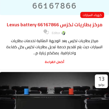
كهرباء السيارات
مركز بطاريات لكزس Lexus battery 66167866
0
Editor
مركز بطاريات لكزس يعد الوجهة المثالية لخدمات بطاريات
السيارات حيث يتم تقديم خدمة تبديل بطاريات لكزس بكل كفاءة
واحترافية. يمكنكم زيارة م...
أكمل القراءة
13
يوليو