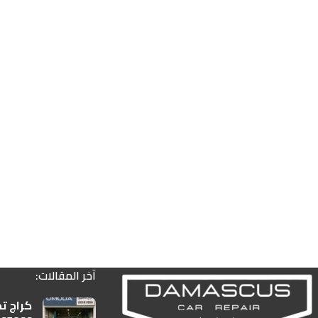
آخر المقالات:
كراج ت