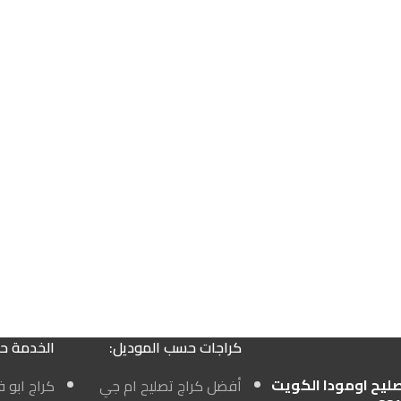
كراجات حسب الموديل:
الخدمة ح
صليح اومودا الكويت
أفضل كراج تصليح ام جي