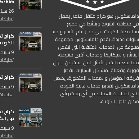
167866
26 سبتمبر، 2025
داماسكوس هو كراج متنقل متميز يعمل
تعليقات
في منطقة الشويخ وينشط في جميع
محافظات الكويت على مدار أيام الأسبوع منذ
كراج ت
سنوات عديدة. يقدم داماسكوس مجموعة
الكوي
متنوعة من الخدمات المتنقلة التي تشمل
9 سبتمبر، 2025
البناشر والميكانيكا وخدمات أخرى متنوعة،
تعليقات
مما يجعله الخيار الأمثل لمن يبحث عن حلول
فورية وفعالة لمشاكل السيارات. بفضل
كراج ت
فريقه المؤهل والمعدات المتطورة، يضمن
داماسكوس تقديم خدمات عالية الجودة
9 سبتمبر، 2025
تلبي احتياجات العملاء في أي وقت وأي
تعليقات
مكان داخل الكويت.
كراج ت
في الكويت 
9 سبتمبر، 2025
تعليقات