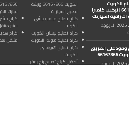
م الكويت
الكويت 66167866 ورشة
66167866 | تركيب كاميرا
تصليح السيارات
مبارك الكبي
 احترافية لسيارتك
كراج تصليح ميتسو بيشي
لا يوجد
الكويت
بنشر متن
كراج تصليح نيسان الكويت
كراج تصليح هوندا الكويت
متنقل هد
كراج تصليح هيونداي
وقود على الطريق
66167866
الكويت
أفضل كراج تصليح رنج روفر
لا يوجد
في الكويت 66167866
صليح سيارات تسلا
66167866
لا يوجد
صليح سيارات