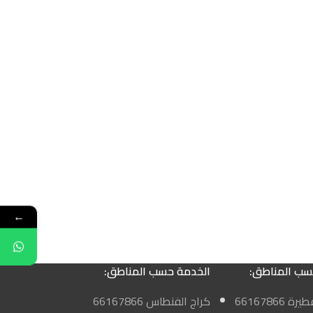
←
سب المناطق:
الخدمة حسب المناطق:
كراج ابو فطيرة 66167866
كراج الفنطاس 66167866