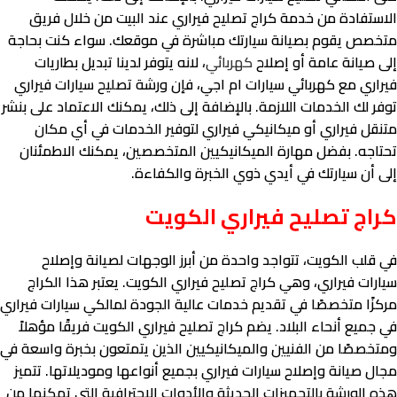
الاستفادة من خدمة كراج تصليح فيراري عند البيت من خلال فريق
متخصص يقوم بصيانة سيارتك مباشرة في موقعك. سواء كنت بحاجة
إلى صيانة عامة أو إصلاح
كهربائي
، لانه يتوفر لدينا تبديل بطاريات
فيراري مع كهربائي سيارات ام اجي، فإن ورشة تصليح سيارات فيراري
توفر لك الخدمات اللازمة. بالإضافة إلى ذلك، يمكنك الاعتماد على بنشر
متنقل فيراري أو ميكانيكي فيراري لتوفير الخدمات في أي مكان
تحتاجه. بفضل مهارة الميكانيكيين المتخصصين، يمكنك الاطمئنان
إلى أن سيارتك في أيدي ذوي الخبرة والكفاءة.
كراج تصليح فيراري الكويت
في قلب الكويت، تتواجد واحدة من أبرز الوجهات لصيانة وإصلاح
سيارات فيراري، وهي كراج تصليح فيراري الكويت. يعتبر هذا الكراج
مركزًا متخصصًا في تقديم خدمات عالية الجودة لمالكي سيارات فيراري
في جميع أنحاء البلاد. يضم كراج تصليح فيراري الكويت فريقًا مؤهلاً
ومتخصصًا من الفنيين والميكانيكيين الذين يتمتعون بخبرة واسعة في
مجال صيانة وإصلاح سيارات فيراري بجميع أنواعها وموديلاتها. تتميز
هذه الورشة بالتجهيزات الحديثة والأدوات الاحترافية التي تمكنها من