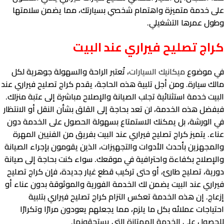
على خدمة متميزة واهتمام شخصي بسيارتك، مما يضمن سلامتها
وطول عمرها التشغيلي.
كراج تصليح فيراري عند البيت
في موضوع
ميكانيك السيارات
، تُعتبر الراحة والسهولة جوهرية لكل
مالك سيارة. ومن أجل تلبية هذه الحاجة، يقدم كراج تصليح فيراري عند
البيت خدمة استثنائية تجلب الصيانة والإصلاح مباشرة إلى عتبة منزلك.
فبفضل هذه الخدمة، لن تعد بحاجة إلى القلق بشأن النقل أو الانتظار
في الورشة، بل يمكنك الاستمتاع بسهولة الحصول على الخدمة دون
عناء. يتميز كراج تصليح فيراري عند البيت بفريق من الفنيين المهرة
والمجهزين بأحدث الأدوات والتجهيزات، الذين يقومون بإجراء الصيانة
والإصلاح بكفاءة واحترافية في موقعك. سواء كنت بحاجة إلى صيانة
دورية، تصليح طارئ، أو حتى تركيب قطع غيار جديدة، فإن كراج تصليح
فيراري عند البيت يضمن لك الخدمة الفورية والموثوقة بدون عناء أو
إزعاج. إن هذه الخدمة تعكس التزام كراج تصليح فيراري بتلبية
احتياجات عملائه بكل ما يلزم، مما يجعلهم يعودون مرارًا وتكرارًا
للحصول على الخدمة الممتازة التي يستحقونها.