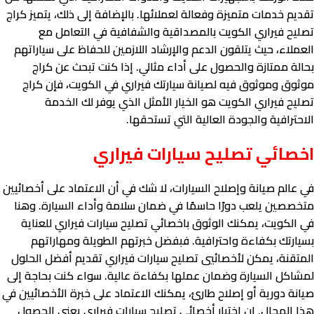
تقديم خدمات متميزة وفعالة لعملائها. بالإضافة إلى ذلك، يتميز كراج
تصليح فيراري الكويت بالمصداقية والشفافية في التعامل مع
العملاء، حيث يتلقون الدعم والإرشاد اللازمين للحفاظ على سياراتهم
بحالة ممتازة والحصول على أداء مثالي. إذا كنت تبحث عن كراج
موثوق وموثوق فيه لصيانة سيارتك فيراري في الكويت، فإن كراج
تصليح فيراري الكويت هو الخيار الأمثل الذي يوفر لك الخدمة
الاحترافية والجودة العالية التي تستحقها.
اخصائي تصليح سيارات فيراري
في عالم صيانة وإصلاح السيارات، لا شك في أن الاعتماد على أخصائيين
متخصصين يلعب دورًا حاسمًا في ضمان سلامة وأداء السيارة. وهنا
في الكويت، يمكنك الوثوق باخصائي تصليح سيارات فيراري للعناية
بسيارتك بكفاءة واحترافية. فبفضل خبرتهم الطويلة ومهاراتهم
المتقنة، يمكن لأخصائيي تصليح سيارات فيراري تقديم أفضل الحلول
لمشاكل السيارة وضمان عملها بكفاءة عالية. سواء كنت بحاجة إلى
صيانة دورية أو إصلاح طارئ، يمكنك الاعتماد على خبرة الأخصائيين في
هذا المجال. إن اختيار أخصائي تصليح سيارات فيراري يعني الحصول