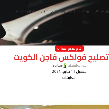
اج ميكانيك
كهرباء السيارات
كراج تصليح السيارات
مناطق الخدمة
كراج تصليح السيارات
تصليح فولكس فاجن الكويت
نشر بواسطة
editor
تشغيل 11 مايو، 2024
التعليقات