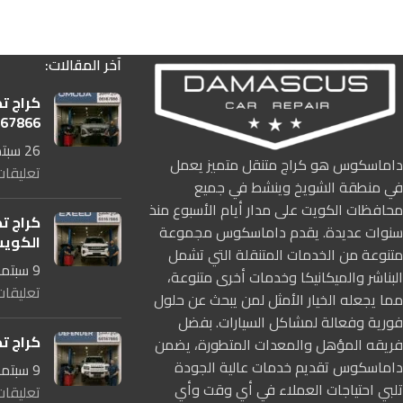
آخر المقالات:
كراج ت
167866
26 سبتمبر، 2025
داماسكوس هو كراج متنقل متميز يعمل
تعليقات
في منطقة الشويخ وينشط في جميع
محافظات الكويت على مدار أيام الأسبوع منذ
كراج ت
سنوات عديدة. يقدم داماسكوس مجموعة
الكوي
متنوعة من الخدمات المتنقلة التي تشمل
9 سبتمبر، 2025
البناشر والميكانيكا وخدمات أخرى متنوعة،
تعليقات
مما يجعله الخيار الأمثل لمن يبحث عن حلول
فورية وفعالة لمشاكل السيارات. بفضل
كراج ت
فريقه المؤهل والمعدات المتطورة، يضمن
داماسكوس تقديم خدمات عالية الجودة
9 سبتمبر، 2025
تلبي احتياجات العملاء في أي وقت وأي
تعليقات