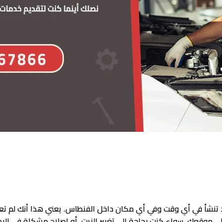
 تنشأ في أي وقت وفي أي مكان داخل الفنطاس. يعني هذا أنك لم تع
ى موقعك. سواء كنت بحاجة إلى تغيير الزيت، أو إصلاح مشكلة في البطا