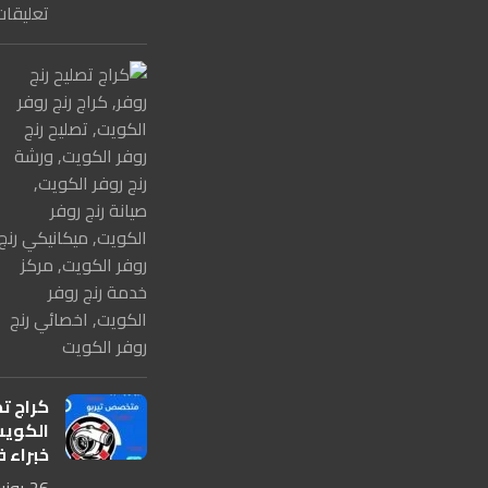
تعليقات
كراج تص
خبراء ف