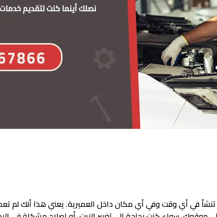
تنشأ في أي وقت وفي أي مكان داخل العميرية. يعني هذا أنك لم تع
ى موقعك. سواء كنت بحاجة إلى تغيير الزيت، أو إصلاح مشكلة في البطا