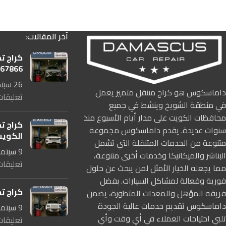
آخر المقالات:
كراج ت
167866
26 سبتمبر، 2025
داماسكوس هو كراج متنقل متميز يعمل
تعليقات
في منطقة الشويخ وينشط في جميع
محافظات الكويت على مدار أيام الأسبوع منذ
كراج ت
سنوات عديدة. يقدم داماسكوس مجموعة
الكوي
متنوعة من الخدمات المتنقلة التي تشمل
9 سبتمبر، 2025
البناشر والميكانيكا وخدمات أخرى متنوعة،
تعليقات
مما يجعله الخيار الأمثل لمن يبحث عن حلول
فورية وفعالة لمشاكل السيارات. بفضل
كراج ت
فريقه المؤهل والمعدات المتطورة، يضمن
داماسكوس تقديم خدمات عالية الجودة
9 سبتمبر، 2025
تلبي احتياجات العملاء في أي وقت وأي
تعليقات