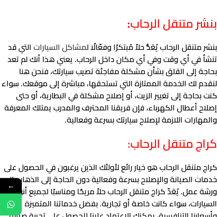
بنشر متنقل الرحاب
:
بنشر متنقل الرحاب يُعَدُّ حلاً مُبتكرًا وفعّالًا ل
مشاكل السيارات
التي قد
تنشأ في أي وقت وفي أي مكان داخل الرحاب. يعني هذا أنك لم تعد
بحاجة إلى القلق بشأن مشكلة مفاجئة تصيب سيارتك، فنحن هنا
لنقدم لك الخدمة الممتازة التي تستحقها، مباشرة إلى موقعك. سواء
كنت بحاجة إلى تغيير الزيت، أو إصلاح مشكلة في البطارية، أو حتى
إصلاح أعطال الكهرباء، فإن فريقنا المحترف والمدرب يمتلك المعرفة
والمهارات اللازمة لإصلاح سيارتك بسرعة وفعالية.
كراج متنقل الرحاب:
كراج متنقل الرحاب هو خيار رائع لأولئك الذين يرغبون في الحصول على
خدمات الصيانة والإصلاح بسرعة وفعالية دون الحاجة إلى الذهاب إلى
←
ورشة عمل. يُعَدّ كراج متنقل الرحاب حلاً مريحًا ومناسبًا لجميع أنواع
السيارات، سواء كانت خاصة أو تجارية. بفضل خدماتنا المتميزة
وأسعارنا التنافسية، يمكنك الاعتماد علينا للحصول على تجربة صيانة